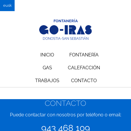
eusk
FONTANERÍA
DONOSTIA-SAN SEBASTIÁN
INICIO
FONTANERÍA
GAS
CALEFACCIÓN
TRABAJOS
CONTACTO
CONTACTO
Puede contactar con nosotros por teléfono o email:
943 468 109